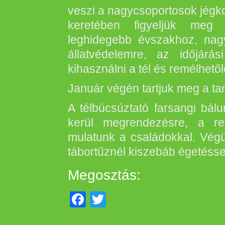
veszi a nagycsoportosok jégko
keretében figyeljük meg 
leghidegebb évszakhoz, nagy
állatvédelemre, az időjárá
kihasználni a tél és remélhető
Január végén tartjuk meg a tan
A télbúcsúztató farsangi bá
kerül megrendezésre, a r
mulatunk a családokkal. Végül
tábortűznél kiszebáb égetéssel
Megosztás:
Facebook
Twitter