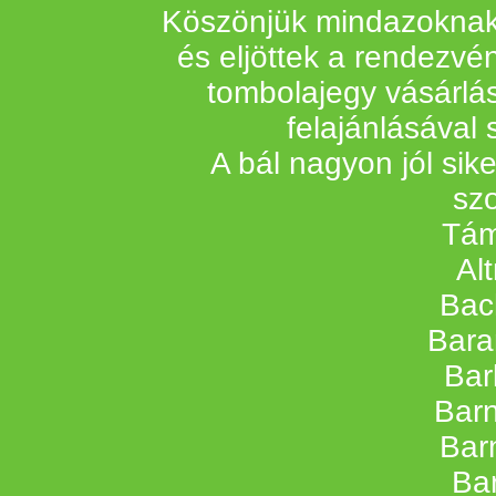
Köszönjük mindazoknak,
és eljöttek a rendezvén
tombolajegy vásárlá
felajánlásával 
A bál nagyon jól sik
szo
Tám
Al
Bac
Bara
Bar
Barn
Barn
Bar