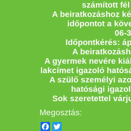
számított fél
A beiratkozáshoz k
időpontot a köv
06-
Időpontkérés: ápr
A beiratkozásh
A gyermek nevére kiál
lakcímet igazoló hatós
A szülő személyi azo
hatósági igazo
Sok szeretettel várj
Megosztás:
Facebook
Twitter