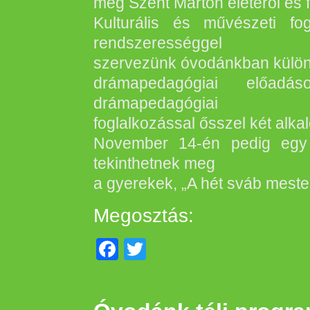
meg Szent Márton életéről és f
Kulturális és művészeti fog
rendszerességgel
szervezünk óvodánkban különfé
drámapedagógiai előadás
drámapedagógiai
foglalkozással ősszel két alk
November 14-én pedig egy 
tekinthetnek meg
a gyerekek, „A hét sváb mest
Megosztás:
Facebook
Twitter