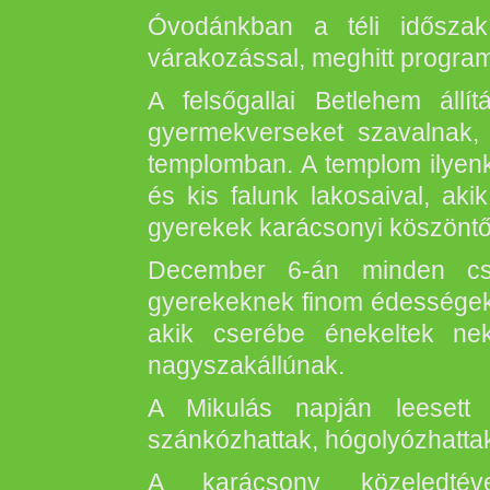
Óvodánkban a téli időszak
várakozással, meghitt progra
A felsőgallai Betlehem áll
gyermekverseket szavalnak,
templomban. A templom ilyenk
és kis falunk lakosaival, aki
gyerekek karácsonyi köszöntőj
December 6-án minden csop
gyerekeknek finom édességekk
akik cserébe énekeltek nek
nagyszakállúnak.
A Mikulás napján leesett
szánkózhattak, hógolyózhattak
A karácsony közeledté