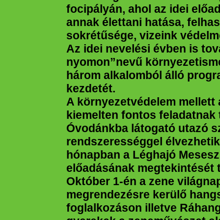
focipályán, ahol az idei előa
annak élettani hatása, felh
sokrétűsége, vizeink védelm
Az idei nevelési évben is to
nyomon”nevű környezetismer
három alkalomból álló prog
kezdetét.
A környezetvédelem mellett 
kiemelten fontos feladatnak t
Óvodánkba látogató utazó sz
rendszerességgel élvezheti
hónapban a Léghajó Meseszí
előadásának megtekintését 
Október 1-én a zene világna
megrendezésre kerülő hang
foglalkozáson illetve Ráhan