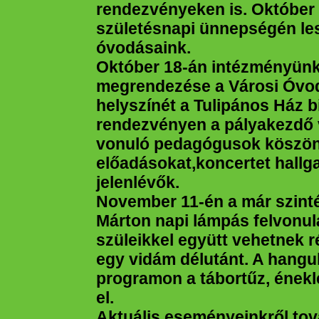
rendezvényeken is. Október e
születésnapi ünnepségén le
óvodásaink.
Október 18-án intézményünk
megrendezése a Városi Óvo
helyszínét a Tulipános Ház b
rendezvényen a pályakezdő 
vonuló pedagógusok köszönt
előadásokat,koncertet hallg
jelenlévők.
November 11-én a már szin
Márton napi lámpás felvonu
szüleikkel együtt vehetnek r
egy vidám délutánt. A hangu
programon a tábortűz, énekl
el.
Aktuális eseményeinkről tov