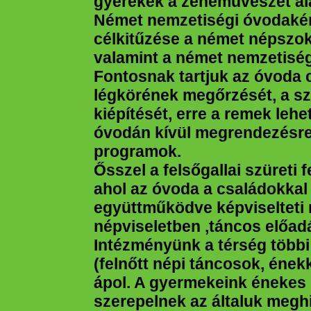
gyerekek a zeneművészet ala
Német nemzetiségi óvodaké
célkitűzése a német népszok
valamint a német nemzetisé
Fontosnak tartjuk az óvoda 
légkörének megőrzését, a szü
kiépítését, erre a remek leh
óvodán kívül megrendezésr
programok.
Ősszel a felsőgallai szüreti
ahol az óvoda a családokkal
együttműködve képviselteti
népviseletben ,táncos előad
Intézményünk a térség több
(felnőtt népi táncosok, énekk
ápol. A gyermekeink énekes
szerepelnek az általuk meghi