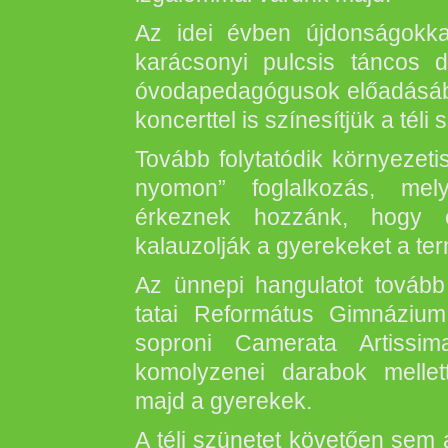
Az idei évben újdonságokk
karácsonyi pulcsis táncos d
óvodapedagógusok előadásába
koncerttel is színesítjük a tél
Tovább folytatódik környezet
nyomon” foglalkozás, me
érkeznek hozzánk, hogy e
kalauzolják a gyerekeket a te
Az ünnepi hangulatot tovább s
tatai Református Gimnáziu
soproni Camerata Artissi
komolyzenei darabok mellet
majd a gyerekek.
A téli szünetet követően sem 