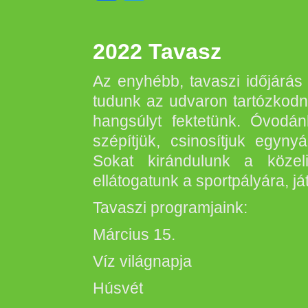
2022 Tavasz
Az enyhébb, tavaszi időjárás
tudunk az udvaron tartózkod
hangsúlyt fektetünk. Óvodá
szépítjük, csinosítjuk egyny
Sokat kirándulunk a közel
ellátogatunk a sportpályára, já
Tavaszi programjaink:
Március 15.
Víz világnapja
Húsvét