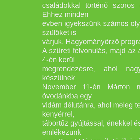
családokkal történő szoros 
Ehhez minden
évben igyekszünk számos olya
szülőket is
várjuk. Hagyományőrző progra
A szüreti felvonulás, majd az 
4-én kerül
megrendezésre, ahol nagy
készülnek.
November 11-én Márton na
óvodánkba egy
vidám délutánra, ahol meleg t
kenyérrel,
tábortűz gyújtással, énekkel 
emlékezünk