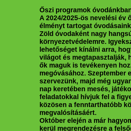
Őszi programok óvodánkba
A 2024/2025-ös nevelési év 
élményt tartogat óvodásain
Zöld óvodaként nagy hangsúl
környezetvédelemre. Igyeks
lehetőséget kínálni arra, ho
világot és megtapasztalják,
ők maguk is tevékenyen hoz
megóvásához. Szeptember el
szervezünk, majd még ugya
nap keretében mesés, játék
feladatokkal hívjuk fel a fig
közösen a fenntarthatóbb k
megvalósításáért.
Október elején a már hagy
kerül megrendezésre a felsőg