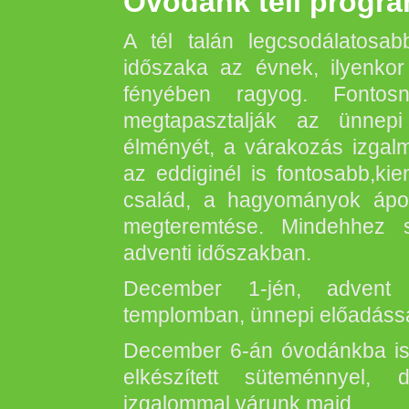
Óvodánk téli progra
A tél talán legcsodálatosabb
időszaka az évnek, ilyenko
fényében ragyog. Fontos
megtapasztalják az ünnepi
élményét, a várakozás izgal
az eddiginél is fontosabb,k
család, a hagyományok ápolá
megteremtése. Mindehhez 
adventi időszakban.
December 1-jén, advent e
templomban, ünnepi előadássa
December 6-án óvodánkba is 
elkészített süteménnyel, 
izgalommal várunk majd.