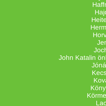
Haff
Haj
Heit
Herm
Hor
Je
Joc
John Katalin ön
Jóná
Kecs
Kov
Köny
Körmen
Lac