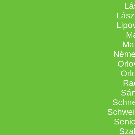
Lá
Lászl
Lipo
Ma
Mar
Néme
Orlo
Orl
Rad
Sán
Schne
Schwein
Seni
Sza