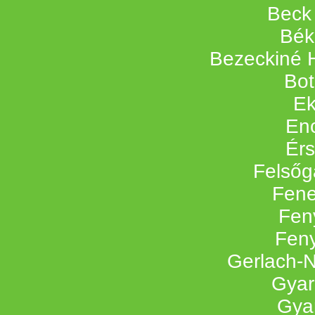
Beck
Bék
Bezeckiné 
Bot
Ek
En
Érs
Felsőga
Fene
Fen
Feny
Gerlach-N
Gyar
Gyar