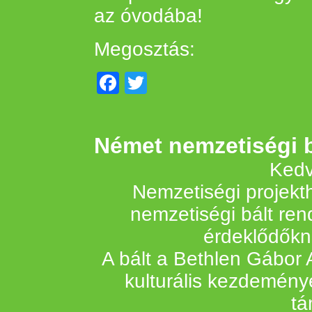
az óvodába!
Megosztás:
Facebook
Twitter
Német nemzetiségi 
Kedv
Nemzetiségi projekt
nemzetiségi bált ren
érdeklődőkn
A bált a Bethlen Gábor 
kulturális kezdemény
tá