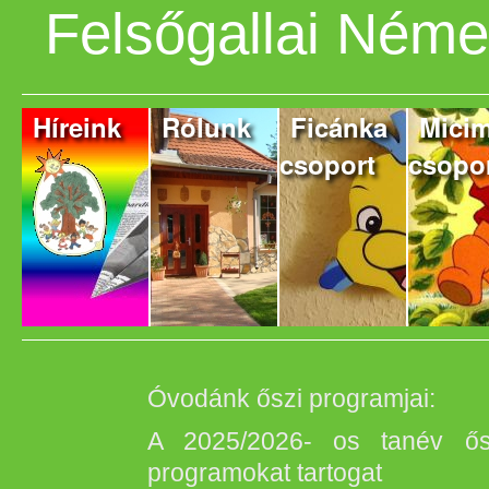
Felsőgallai Ném
Híreink
Rólunk
Ficánka
Mici
csoport
csopo
Óvodánk őszi programjai:
A 2025/2026- os tanév ősz
programokat tartogat