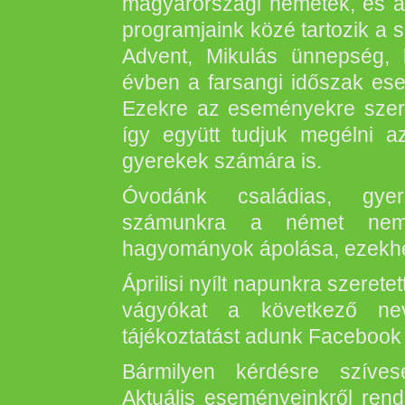
magyarországi németek, és a
programjaink közé tartozik a 
Advent, Mikulás ünnepség, 
évben a farsangi időszak ese
Ezekre az eseményekre szeret
így együtt tudjuk megélni 
gyerekek számára is.
Óvodánk családias, gyer
számunkra a német nemze
hagyományok ápolása, ezekhez
Áprilisi nyílt napunkra szerete
vágyókat a következő nev
tájékoztatást adunk Facebook
Bármilyen kérdésre szíves
Aktuális eseményeinkről ren