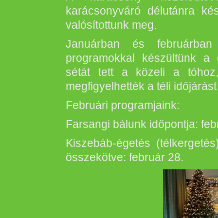
karácsonyváró délutánra kés
valósítottunk meg.
Januárban és februárban 
programokkal készültünk a
sétát tett a közeli a tóho
megfigyelhették a téli időjárás
Februári programjaink:
Farsangi bálunk időpontja: feb
Kiszebáb-égetés (télkergeté
összekötve: február 28.