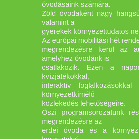
óvodásaink számára.
Zöld óvodaként nagy hangsúl
valamint a
gyerekek környezettudatos ne
Az európai mobilitási hét ren
megrendezésre kerül az a
amelyhez óvodánk is
csatlakozik. Ezen a napon
kvízjátékokkal,
interaktív foglalkozásokka
környezetkímélő
közlekedés lehetőségeire.
Őszi programsorozatunk rés
megrendezésre az
erdei óvoda és a környeze