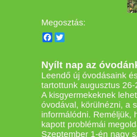
Megosztás:
Facebook
Twitter
Nyílt nap az óvodá
Leendő új óvodásaink és
tartottunk augusztus 26-2
A kisgyermekeknek lehet
óvodával, körülnézni, a 
informálódni. Reméljük, 
kapott problémái megold
Szeptember 1-én nagy sz